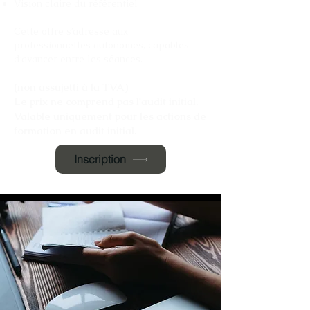
Vision claire du référentiel
Cette offre s’adresse aux
professionnelles autonomes, capables
d’avancer entre les séances.
(non assujetti à la TVA)
Le prix ne comprend pas l'audit initial.
Valable uniquement pour les actions de
formation en audit initial
.
Inscription