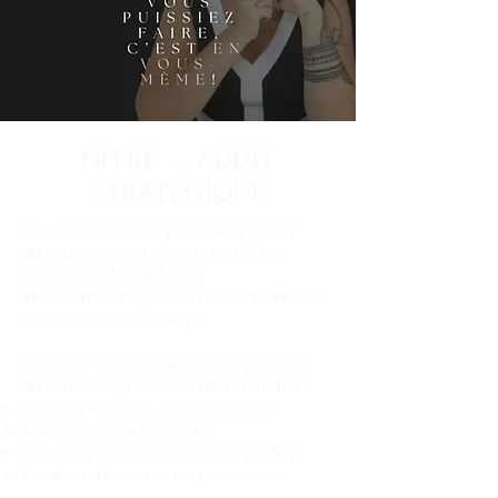
OFFRE — AUDIT
STRATÉGIQUE
Un diagnostic clair pour piloter votre
institut avec méthode et rentabilité.
Vous travaillez beaucoup.
Mais votre entreprise est-elle réellement
structurée et optimisée ?
Cet audit vous permet d’analyser votre
institut avec précision afin d’identifier :
Les incohérences dans votre offre
Les leviers de rentabilité
Les ajustements tarifaires nécessaires
Les axes de croissance prioritaires