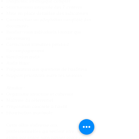
Diagnostic stratégique complet
Structuration intégrale des 7 critères
Mise en place détaillée des indicateurs
Construction ou adaptation complète des
documents
Rendez-vous individuels (autant que
nécessaire)
Corrections illimitées pendant
l’accompagnement
Simulation audit
Audit blanc
Préparation aux questions de l’auditeur
Support prioritaire entre les séances
Résultat :
Organisme structuré et cohérent
Maîtrise du référentiel
Préparation concrète à l’audit
Sécurisation maximale
Cette offre s’adresse aux
professionnelles qui veulent être guidées
étape par étape sans laisser place au