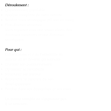
Déroulement :
Questionnaire préalable
Analyse complète de votre activité
Rendez-vous stratégique (60 min en visio)
Plan d’action structuré
Vous repartez avec une vision claire, des
décisions concrètes et une direction
stratégique.
Pour qui :
Esthéticienne et / ou Formatrice en
activité ou en devenir qui souhaite :
Clarifier son positionnement
Optimiser sa rentabilité
Structurer son institut
Reprendre le contrôle de son
développement
Perdue dans ses démarches et ses choix
Un institut rentable ne s’improvise pas.
Il se structure.