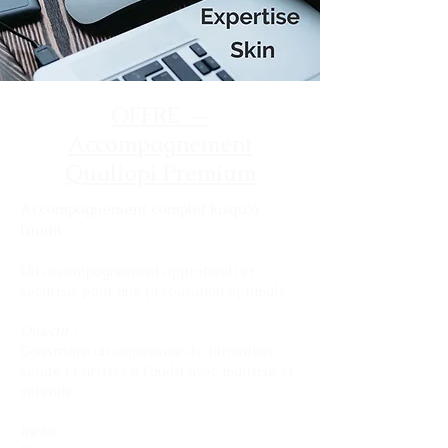
OFFRE —
Accompagnement
Qualiopi Premium
Accompagnement complet jusqu’à
l’audit
Un accompagnement approfondi et
sécurisé, pour une préparation optimale.
Objectif :
Construire un organisme de formation
solide et arriver à l’audit avec maîtrise et
sérénité.
Inclus