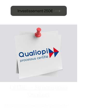
Investissement 250€
OFFRE — Structuration
Qualiopi
Un accompagnement cadré pour mettre