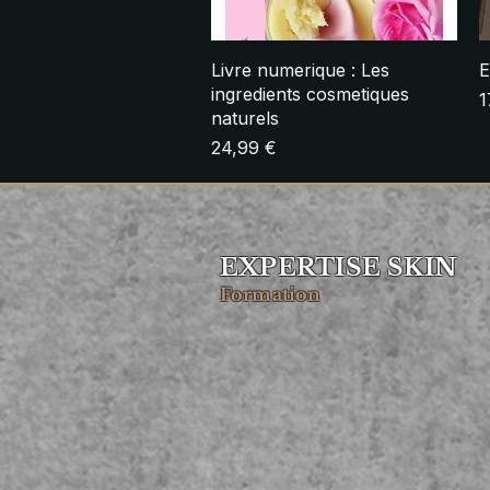
Aperçu rapide
Livre numerique : Les
E
ingredients cosmetiques
P
1
naturels
Prix
24,99 €
EXPERTISE SKIN
Formation