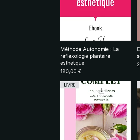
Aperçu rapide
Méthode Autonomie : La
E
reflexologie plantaire
s
esthetique
P
2
Prix
180,00 €
LIVRE