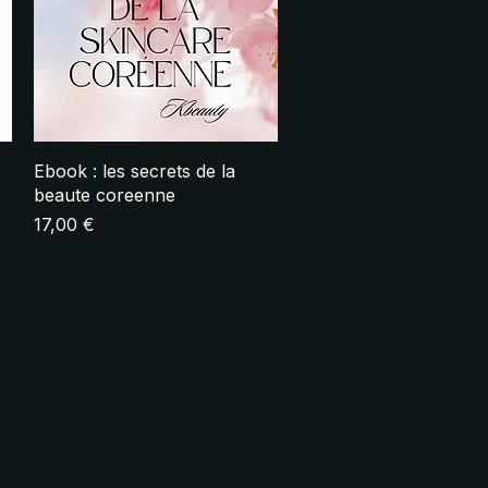
Aperçu rapide
Ebook : les secrets de la
beaute coreenne
Prix
17,00 €