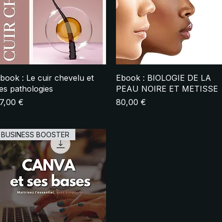
Aperçu rapide
Aperçu rapide
book : Le cuir chevelu et
Ebook : BIOLOGIE DE LA
es pathologies
PEAU NOIRE ET METISSE
rix
Prix
7,00 €
80,00 €
BUSINESS BOOSTER