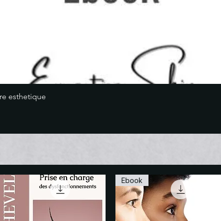
Aperçu rapide
re esthetique
Ebook