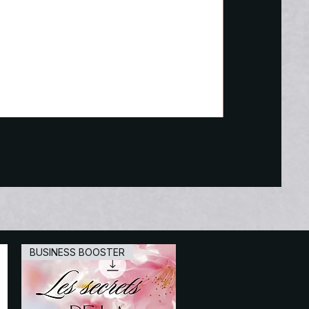
Ebook : Le cuir c
BUSINESS BOOSTER