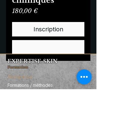
chimiques
Prix
180,00 €
Inscription
Commander et payer
EXPERTISE SKIN
Formation
Navigation
Formations / méthodes
Qui suis-je ?
Business booster
Contact
Informations
FAQ
Financement