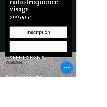
radiofrequence
visage
Prix
299,00 €
Inscription
Commander et payer
EXPERTISE SKIN
Formation
Navigation
Formations / méthodes
Qui suis-je ?
Business booster
Contact
Informations