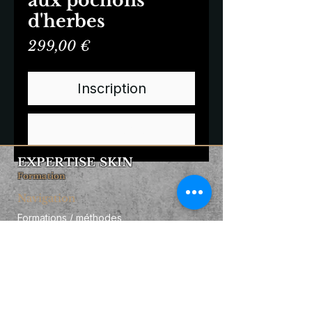
aux pochons
d'herbes
Prix
299,00 €
Inscription
Commander et payer
EXPERTISE SKIN
Formation
Navigation
Formations / méthodes
Qui suis-je ?
Business booster
Contact
Informations