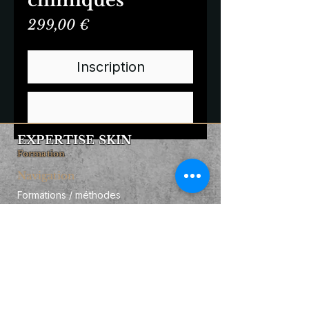
chimiques
Prix
299,00 €
Inscription
Commander et payer
EXPERTISE SKIN
Formation
Navigation
Formations / méthodes
Qui suis-je ?
Business booster
Contact
Informations
FAQ
Financement