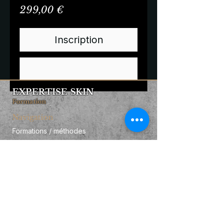
Prix
299,00 €
Inscription
Commander et payer
EXPERTISE SKIN
Formation
Navigation
Formations / méthodes
Qui suis-je ?
Business booster
Contact
Informations
FAQ
Financement